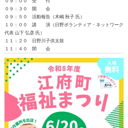
０９：００ 受 付
０９：３０ 開 会
０９：５０ 活動報告（木嶋 秋子 氏）
１０：００ 講 演（日野ボランティア・ネットワーク
代表 山下 弘彦 氏）
１１：２０ 日野川子供太鼓
１１：４０ 閉 会